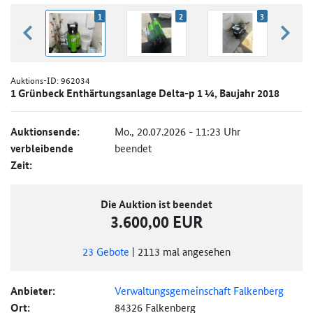
1
2
3
zurück blättern
weiter
Auktions-ID:
962034
1 Grünbeck Enthärtungsanlage Delta-p 1 ¼, Baujahr 2018
Auktionsende:
Mo., 20.07.2026 - 11:23 Uhr
verbleibende
beendet
Zeit:
Die Auktion ist beendet
3.600,00 EUR
23
Gebote
|
2113
mal angesehen
Anbieter:
Verwaltungsgemeinschaft Falkenberg
Ort:
84326 Falkenberg