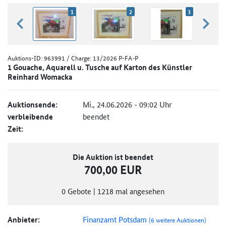
1
2
3
zurück blättern
weiter
Auktions-ID:
963991
/ Charge: 13/2026 P-FA-P
1 Gouache, Aquarell u. Tusche auf Karton des Künstler
Reinhard Womacka
Auktionsende:
Mi., 24.06.2026 - 09:02 Uhr
verbleibende
beendet
Zeit:
Die Auktion ist beendet
700,00 EUR
0
Gebote
|
1218
mal angesehen
Anbieter:
Finanzamt Potsdam
(6 weitere Auktionen)