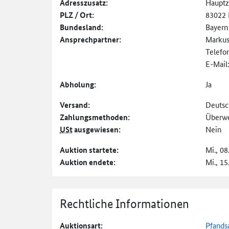
Adresszusatz:
Hauptz
PLZ / Ort:
83022
Bundesland:
Bayern
Ansprechpartner:
Markus
Telefo
E-Mail
Abholung:
Ja
Versand:
Deutsc
Zahlungs­methoden:
Überw
USt
ausgewiesen:
Nein
Auktion startete:
Mi., 08
Auktion endete:
Mi., 15
Rechtliche Informationen
Auktionsart:
Pfands