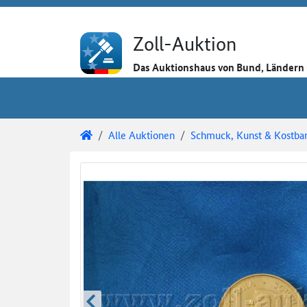
Direkt zum Inhalt
Direkt zu den Auktionsdetails
Direkt zur Gebotseingabe
Zoll-Auktion
Das Auktionshaus von Bund, Länder
Sie sind hier:
Zoll-Auktion
Alle Auktionen
Schmuck, Kunst & Kostbar
Auktionsdetails
Auktionsüberblick