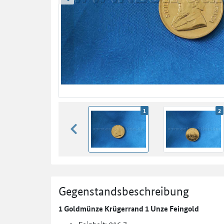
zurück blättern
1
2
zurück blättern
Gegenstandsbeschreibung
1 Goldmünze Krügerrand 1 Unze Feingold