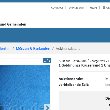
KONTAKT
IMPRESSUM
HILFE
GE
n und Gemeinden
keiten
Münzen & Banknoten
Auktionsdetails
1
/
2
Auktions-ID:
969005
/ Charge: VW 78
1 Goldmünze Krügerrand 1 Unz
Auktionsende:
Mi
verbleibende Zeit:
be
Di