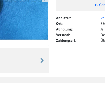
weiter blättern
15
Geb
Anbieter:
Ve
Ort:
83
Abholung:
Ja
Versand:
De
Zahlungsart:
Üb
weiter blättern