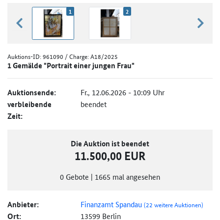
1
2
zurück blättern
weiter
Auktions-ID:
961090
/ Charge: A18/2025
1 Gemälde "Portrait einer jungen Frau"
Auktionsende:
Fr., 12.06.2026 - 10:09 Uhr
verbleibende
beendet
Zeit:
Die Auktion ist beendet
11.500,00 EUR
0
Gebote
|
1665
mal angesehen
Anbieter:
Finanzamt Spandau
(22 weitere Auktionen)
Ort:
13599 Berlin