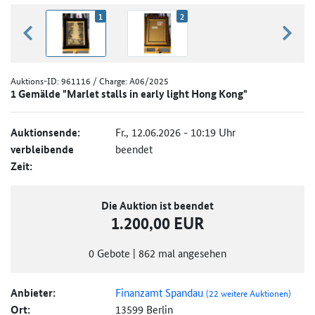
1
2
zurück blättern
weiter
Auktions-ID:
961116
/ Charge: A06/2025
1 Gemälde "Marlet stalls in early light Hong Kong"
Auktionsende:
Fr., 12.06.2026 - 10:19 Uhr
verbleibende
beendet
Zeit:
Die Auktion ist beendet
1.200,00 EUR
0
Gebote
|
862
mal angesehen
Anbieter:
Finanzamt Spandau
(22 weitere Auktionen)
Ort:
13599 Berlin