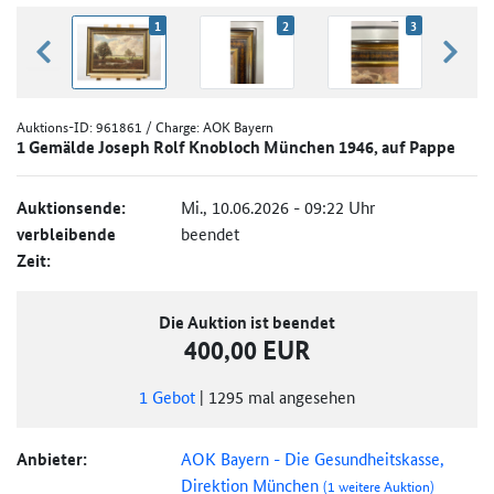
1
2
3
zurück blättern
weiter
Auktions-ID:
961861
/ Charge: AOK Bayern
1 Gemälde Joseph Rolf Knobloch München 1946, auf Pappe
Auktionsende:
Mi., 10.06.2026 - 09:22 Uhr
verbleibende
beendet
Zeit:
Die Auktion ist beendet
400,00 EUR
1
Gebot
|
1295
mal angesehen
Anbieter:
AOK Bayern - Die Gesundheitskasse,
Direktion München
(1 weitere Auktion)