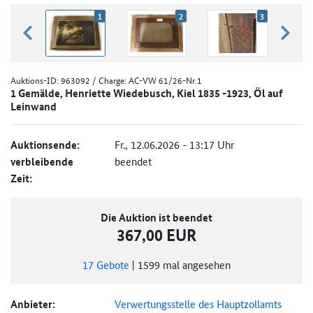
1
2
3
zurück blättern
weiter
Auktions-ID:
963092
/ Charge: AC-VW 61/26-Nr.1
1 Gemälde, Henriette Wiedebusch, Kiel 1835 -1923, Öl auf
Leinwand
Auktionsende:
Fr., 12.06.2026 - 13:17 Uhr
verbleibende
beendet
Zeit:
Die Auktion ist beendet
367,00 EUR
17
Gebote
|
1599
mal angesehen
Anbieter:
Verwertungsstelle des Hauptzollamts