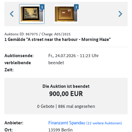
1
2
zurück blättern
weiter
Auktions-ID:
967075
/ Charge: A05/2025
1 Gemälde "A street near the harbour - Morning Haze"
Auktionsende:
Fr., 24.07.2026 - 11:23 Uhr
verbleibende
beendet
Zeit:
Die Auktion ist beendet
900,00 EUR
0
Gebote
|
886
mal angesehen
Anbieter:
Finanzamt Spandau
(22 weitere Auktionen)
Ort:
13599 Berlin