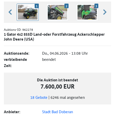
1
2
3
zurück blättern
weiter
Auktions-ID:
962278
1 Gator 4x2 855D Land-oder Forstfahrzeug Ackerschlepper
John Deere (USA)
Auktionsende:
Do., 04.06.2026 - 13:08 Uhr
verbleibende
beendet
Zeit:
Die Auktion ist beendet
7.600,00 EUR
18
Gebote
|
6246
mal angesehen
Anbieter:
Stadt Bad Doberan