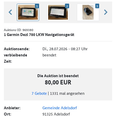
1
2
3
zurück blättern
weiter
Auktions-ID:
969380
1 Garmin Dezl 780 LKW Navigationsgerät
Auktionsende:
Di., 28.07.2026 - 08:27 Uhr
verbleibende
beendet
Zeit:
Die Auktion ist beendet
80,00 EUR
7
Gebote
|
1331
mal angesehen
Anbieter:
Gemeinde Adelsdorf
Ort:
91325 Adelsdorf