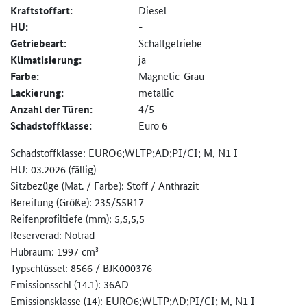
Kraftstoffart:
Diesel
HU:
-
Getriebeart:
Schaltgetriebe
Klimatisierung:
ja
Farbe:
Magnetic-Grau
Lackierung:
metallic
Anzahl der Türen:
4/5
Schadstoffklasse:
Euro 6
Schadstoffklasse: EURO6;WLTP;AD;PI/CI; M, N1 I
HU: 03.2026 (fällig)
Sitzbezüge (Mat. / Farbe): Stoff / Anthrazit
Bereifung (Größe): 235/55R17
Reifenprofiltiefe (mm): 5,5,5,5
Reserverad: Notrad
Hubraum: 1997 cm³
Typschlüssel: 8566 / BJK000376
Emissionsschl (14.1): 36AD
Emissionsklasse (14): EURO6;WLTP;AD;PI/CI; M, N1 I