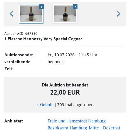
1
2
zurück blättern
weiter
Auktions-ID:
967880
1 Flasche Hennessy Very Special Cognac
Auktionsende:
Fr., 10.07.2026 - 11:45 Uhr
verbleibende
beendet
Zeit:
Die Auktion ist beendet
22,00 EUR
4
Gebote
|
709
mal angesehen
Anbieter:
Freie und Hansestadt Hamburg -
Bezirksamt Hamburg-Mitte - Dezernat