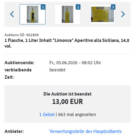
1
2
3
zurück blättern
weiter
Auktions-ID:
962809
1 Flasche, 1 Liter Inhalt "Limonce" Aperitivo alla Siciliana, 14,8
vol.
Auktionsende:
Fr., 05.06.2026 - 08:02 Uhr
verbleibende
beendet
Zeit:
Die Auktion ist beendet
13,00 EUR
1
Gebot
|
663
mal angesehen
Anbieter:
Verwertungsstelle des Hauptzollamts