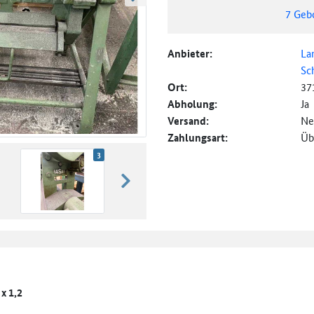
weiter blättern
7
Geb
Anbieter:
La
Sc
Ort:
37
Abholung:
Ja
Versand:
Ne
Zahlungsart:
Üb
3
weiter blättern
x 1,2