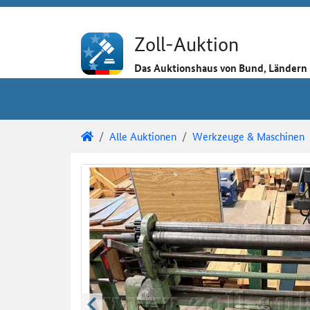
Direkt zum Inhalt
Direkt zu den Auktionsdetails
Direkt zur Gebotseingabe
Zoll-Auktion
Das Auktionshaus von Bund, Länder
Sie sind hier:
Zoll-Auktion
Alle Auktionen
Werkzeuge & Maschinen
Auktionsdetails
Auktionsüberblick