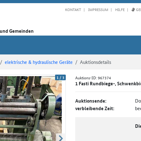
KONTAKT
IMPRESSUM
HILFE
GE
n und Gemeinden
elektrische & hydraulische Geräte
Auktionsdetails
1
/
3
Auktions-ID:
967374
1 Fasti Rundbiege-, Schwenkbi
Auktionsende:
Do
verbleibende Zeit:
be
Di