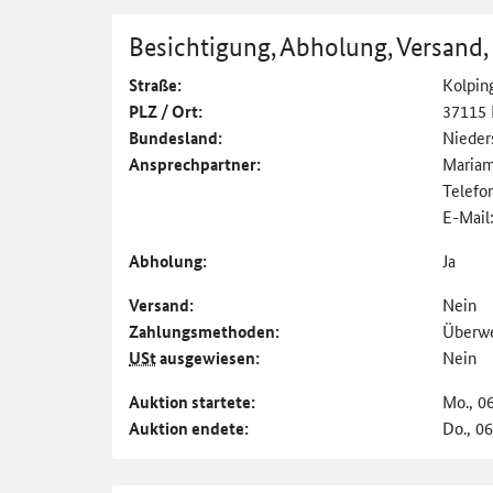
Besichtigung, Abholung, Versand,
Straße:
Kolping
PLZ / Ort:
37115 
Bundesland:
Nieder
Ansprechpartner:
Maria
Telefo
E-Mail
Abholung:
Ja
Versand:
Nein
Zahlungs­methoden:
Überw
USt
ausgewiesen:
Nein
Auktion startete:
Mo., 0
Auktion endete:
Do., 0