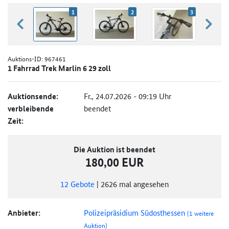
1
2
3
zurück blättern
weiter
Auktions-ID:
967461
1 Fahrrad Trek Marlin 6 29 zoll
Auktionsende:
Fr., 24.07.2026 - 09:19 Uhr
verbleibende
beendet
Zeit:
Die Auktion ist beendet
180,00 EUR
12
Gebote
|
2626
mal angesehen
Anbieter:
Polizeipräsidium Südosthessen
(1 weitere
Auktion)