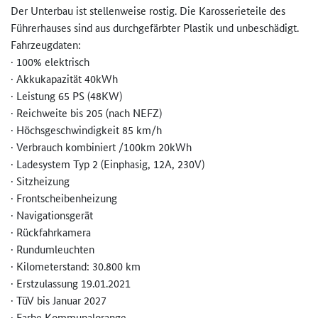
Der Unterbau ist stellenweise rostig. Die Karosserieteile des
Führerhauses sind aus durchgefärbter Plastik und unbeschädigt.
Fahrzeugdaten:
· 100% elektrisch
· Akkukapazität 40kWh
· Leistung 65 PS (48KW)
· Reichweite bis 205 (nach NEFZ)
· Höchsgeschwindigkeit 85 km/h
· Verbrauch kombiniert /100km 20kWh
·
Ladesystem Typ 2 (Einphasig, 12A, 230V)
·
Sitzheizung
·
Frontscheibenheizung
·
Navigationsgerät
·
Rückfahrkamera
·
Rundumleuchten
· Kilometerstand: 30.800 km
· Erstzulassung 19.01.2021
· TüV bis Januar 2027
· Farbe Kommunalorange