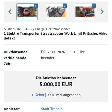
1
2
3
zurück blättern
weiter
Auktions-ID:
963395
/ Charge: Elektrotransporter
1 Elektro Transporter Streetscooter Work L mit Pritsche, Akku
defekt
Auktionsende:
Di., 23.06.2026 - 09:10 Uhr
verbleibende
beendet
Zeit:
Die Auktion ist beendet
5.000,00 EUR
1
Gebot
|
3726
mal angesehen
Anbieter:
Stadt Trebbin