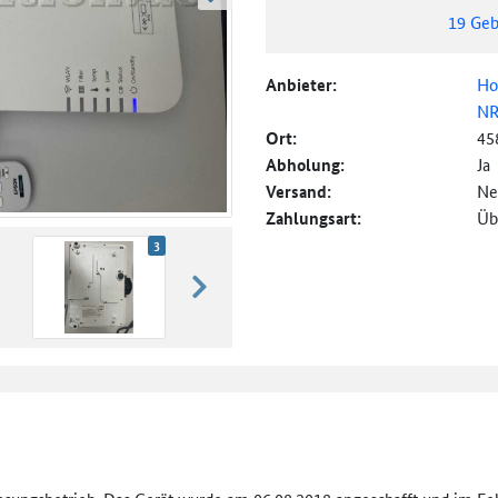
weiter blättern
19
Geb
Anbieter:
Ho
N
Ort:
45
Abholung:
Ja
Versand:
Ne
Zahlungsart:
Üb
3
weiter blättern