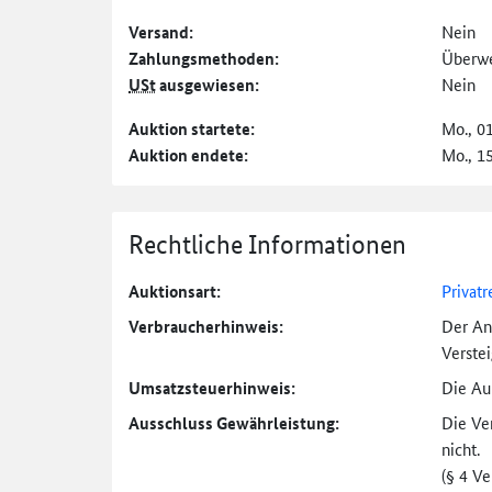
Versand:
Nein
Zahlungs­methoden:
Überw
USt
ausgewiesen:
Nein
Auktion startete:
Mo., 0
Auktion endete:
Mo., 1
Rechtliche Informationen
Auktionsart:
Privatr
Verbraucher­hinweis:
Der An
Verste
Umsatzsteuer­hinweis:
Die Auk
Ausschluss Gewährleistung:
Die Ve
nicht.
(§ 4 V