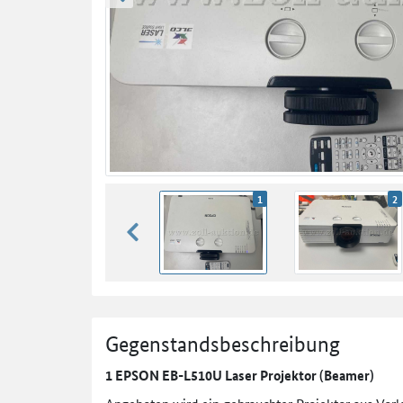
zurück blättern
1
2
zurück blättern
Gegenstandsbeschreibung
1 EPSON EB-L510U Laser Projektor (Beamer)