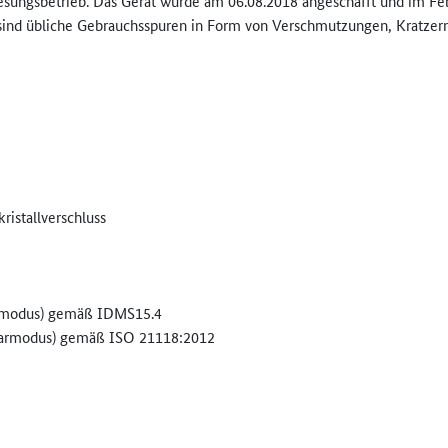
esungsbetrieb. Das Gerät wurde am 06.08.2018 angeschafft und im Febr
s sind übliche Gebrauchsspuren in Form von Verschmutzungen, Kratze
istallverschluss
armodus) gemäß IDMS15.4
parmodus) gemäß ISO 21118:2012