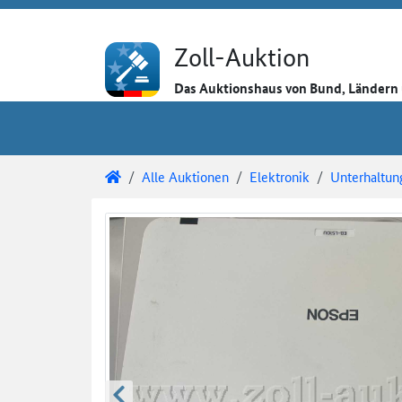
Direkt zum Inhalt
Direkt zu den Auktionsdetails
Direkt zur Gebotseingabe
Zoll-Auktion
Das Auktionshaus von Bund, Länder
Sie sind hier:
Zoll-Auktion
Alle Auktionen
Elektronik
Unterhaltun
Auktionsdetails
Auktionsüberblick