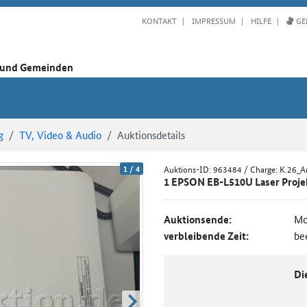
KONTAKT
IMPRESSUM
HILFE
GE
n und Gemeinden
g
TV, Video & Audio
Auktionsdetails
1
/
4
Auktions-ID:
963484
/ Charge: K.26_
1 EPSON EB-L510U Laser Proje
Auktionsende:
Mo
verbleibende Zeit:
be
Di