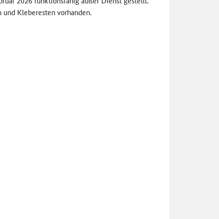
uar 2026 funktionsfähig außer Dienst gestellt.
rn und Kleberesten vorhanden.