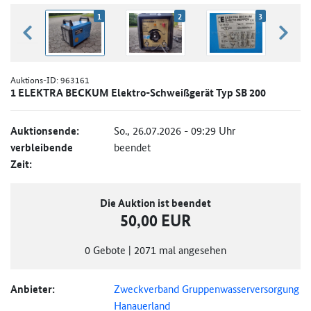
1
2
3
zurück blättern
weiter
Auktions-ID:
963161
1 ELEKTRA BECKUM Elektro-Schweißgerät Typ SB 200
Auktionsende:
So., 26.07.2026 - 09:29 Uhr
verbleibende
beendet
Zeit:
Die Auktion ist beendet
50,00 EUR
0
Gebote
|
2071
mal angesehen
Anbieter:
Zweckverband Gruppenwasserversorgung
Hanauerland