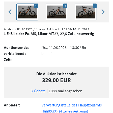
1
2
3
zurück blättern
weiter
Auktions-ID:
962578
/ Charge: Auktion-HH-1968c10-11-2023
1 E-Bike der Fa. MS, Likoo-MT27, 27,5 Zoll, neuwertig
Auktionsende:
Do., 11.06.2026 - 13:30 Uhr
verbleibende
beendet
Zeit:
Die Auktion ist beendet
329,00 EUR
3
Gebote
|
1088
mal angesehen
Anbieter:
Verwertungsstelle des Hauptzollamts
Hamburg
(16 weitere Auktionen)