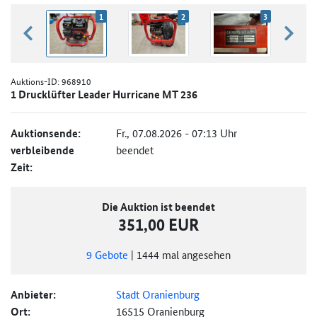
1
2
3
zurück blättern
weiter
Auktions-ID:
968910
1 Drucklüfter Leader Hurricane MT 236
Auktionsende:
Fr., 07.08.2026 - 07:13 Uhr
verbleibende
beendet
Zeit:
Die Auktion ist beendet
351,00 EUR
9
Gebote
|
1444
mal angesehen
Anbieter:
Stadt Oranienburg
Ort:
16515 Oranienburg