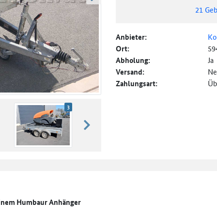
weiter blättern
21
Geb
Anbieter:
Ko
Ort:
59
Abholung:
Ja
Versand:
Ne
Zahlungsart:
Üb
3
weiter blättern
 einem Humbaur Anhänger