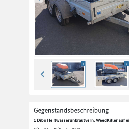
zurück blättern
1
2
zurück blättern
Gegenstandsbeschreibung
1 Dibo Heißwasserunkrautvern. WeedKiller auf