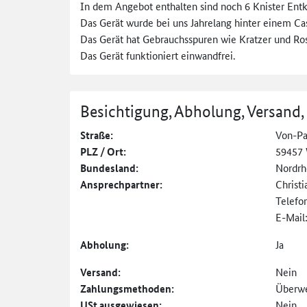
In dem Angebot enthalten sind noch 6 Knister Entk
Das Gerät wurde bei uns Jahrelang hinter einem Ca
Das Gerät hat Gebrauchsspuren wie Kratzer und Ros
Das Gerät funktioniert einwandfrei.
Besichtigung, Abholung, Versand,
Straße:
Von-Pa
PLZ / Ort:
59457 
Bundesland:
Nordrh
Ansprechpartner:
Christi
Telefo
E-Mail
Abholung:
Ja
Versand:
Nein
Zahlungs­methoden:
Überw
USt
ausgewiesen:
Nein