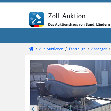
Direkt zum Inhalt
Direkt zu den Auktionsdetails
Direkt zur Gebotseingabe
Zoll-Auktion
Das Auktionshaus von Bund, Länder
Sie sind hier:
Zoll-Auktion
Alle Auktionen
Fahrzeuge
Anhänger
Auktionsdetails
Auktionsüberblick