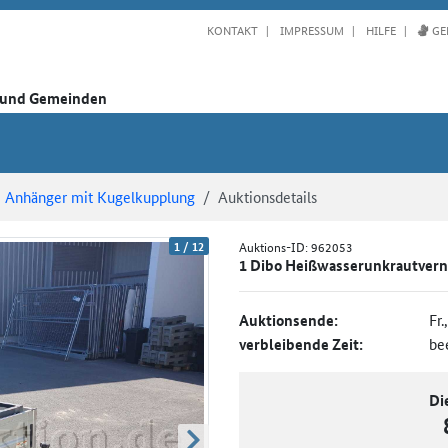
KONTAKT
IMPRESSUM
HILFE
GE
n und Gemeinden
Anhänger mit Kugelkupplung
Auktionsdetails
1
/
12
Auktions-ID:
962053
1 Dibo Heißwasserunkrautvern
Auktionsende:
Fr.
verbleibende Zeit:
be
Di