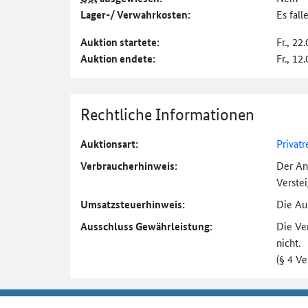
Lager-/ Verwahrkosten:
Es fal
Auktion startete:
Fr., 22
Auktion endete:
Fr., 12
Rechtliche Informationen
Auktionsart:
Privatr
Verbraucher­hinweis:
Der An
Verste
Umsatzsteuer­hinweis:
Die Auk
Ausschluss Gewährleistung:
Die Ve
nicht.
(§ 4 V