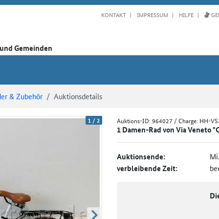
KONTAKT
IMPRESSUM
HILFE
GE
n und Gemeinden
der & Zubehör
Auktionsdetails
1
/
2
Auktions-ID:
964027
/ Charge: HH-V
1 Damen-Rad von Via Veneto "Ca
Auktionsende:
Mi
verbleibende Zeit:
be
Di