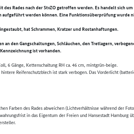
eit des Rades nach der StvZO getroffen werden. Es handelt sich u
ln aufgeführt werden können. Eine Funktionsüberprüfung wurde n
 eingestaubt, hat Schrammen, Kratzer und Rostanhaftungen.
den an den Gangschaltungen, Schläuchen, den Tretlagern, verbogen
E-Kennzeichnung ist vorhanden.
oll, 6 Gänge, Kettenschaltung RH ca. 46 cm, mintgrün-beige.
hintere Reifenschutzblech ist stark verbogen. Das Vorderlicht (batteri
chen Farben des Rades abweichen (Lichtverhältnisse während der Fot
wahrungsfrist in das Eigentum der Freien und Hansestadt Hamburg ü
steller.