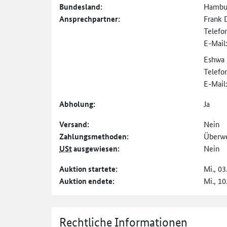
Bundesland:
Hambu
Ansprechpartner:
Frank 
Telefo
E-Mail
Eshwa 
Telefo
E-Mail
Abholung:
Ja
Versand:
Nein
Zahlungs­methoden:
Überw
USt
ausgewiesen:
Nein
Auktion startete:
Mi., 03
Auktion endete:
Mi., 10
Rechtliche Informationen