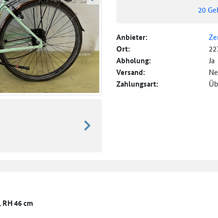
weiter blättern
20
Ge
Anbieter:
Ze
Ort:
22
Abholung:
Ja
Versand:
Ne
Zahlungsart:
Üb
weiter blättern
, RH 46 cm