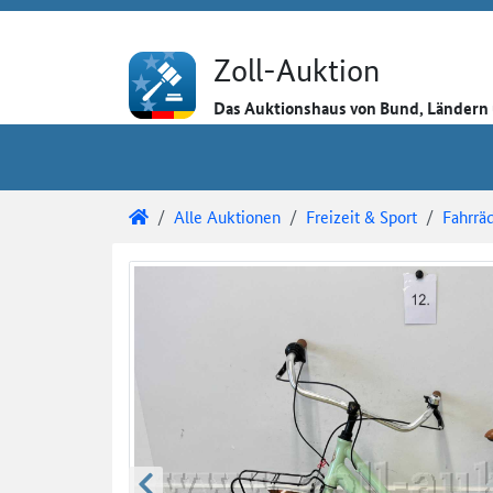
Direkt zum Inhalt
Direkt zu den Auktionsdetails
Direkt zur Gebotseingabe
Zoll-Auktion
Das Auktionshaus von Bund, Länder
Sie sind hier:
Zoll-Auktion
Alle Auktionen
Freizeit & Sport
Fahrrä
Auktionsdetails
Auktionsüberblick