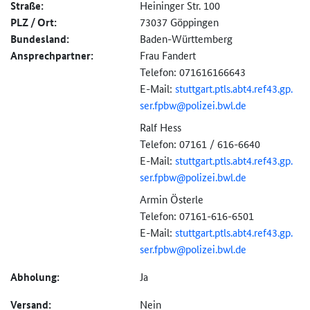
Straße:
Heininger Str. 100
PLZ / Ort:
73037 Göppingen
Bundesland:
Baden-Württemberg
Ansprechpartner:
Frau Fandert
Telefon: 071616166643
E-Mail:
stuttgart.
ptls.
abt4.
ref43.
gp.
ser.
fpbw@
polizei.bwl.de
Ralf Hess
Telefon: 07161 / 616-6640
E-Mail:
stuttgart.
ptls.
abt4.
ref43.
gp.
ser.
fpbw@
polizei.bwl.de
Armin Österle
Telefon: 07161-616-6501
E-Mail:
stuttgart.
ptls.
abt4.
ref43.
gp.
ser.
fpbw@
polizei.bwl.de
Abholung:
Ja
Versand:
Nein