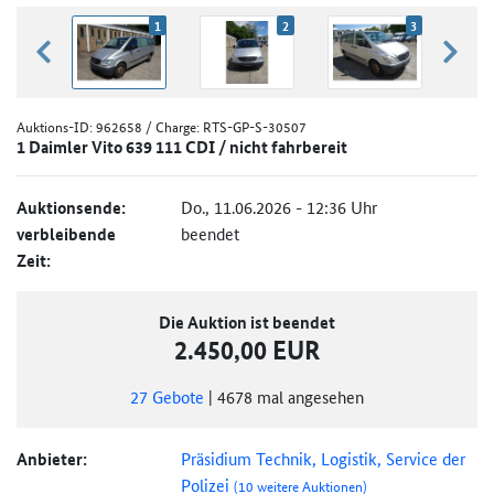
1
2
3
zurück blättern
weiter
Auktions-ID:
962658
/ Charge: RTS-GP-S-30507
1 Daimler Vito 639 111 CDI / nicht fahrbereit
Auktionsende:
Do., 11.06.2026 - 12:36 Uhr
verbleibende
beendet
Zeit:
Die Auktion ist beendet
2.450,00 EUR
27
Gebote
|
4678
mal angesehen
Anbieter:
Präsidium Technik, Logistik, Service der
Polizei
(10 weitere Auktionen)