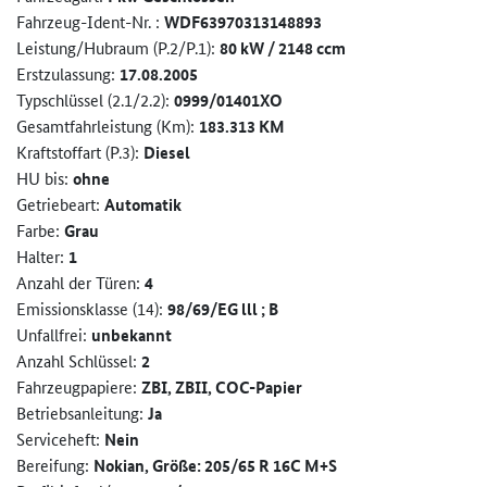
Fahrzeug-Ident-Nr. :
WDF63970313148893
Leistung/Hubraum (P.2/P.1):
80 kW / 2148 ccm
Erstzulassung:
17.08.2005
Typschlüssel (2.1/2.2):
0999/01401XO
Gesamtfahrleistung (Km):
183.313 KM
Kraftstoffart (P.3):
Diesel
HU bis:
ohne
Getriebeart:
Automatik
Farbe:
Grau
Halter:
1
Anzahl der Türen:
4
Emissionsklasse (14):
98/69/EG lll ; B
Unfallfrei:
unbekannt
Anzahl Schlüssel:
2
Fahrzeugpapiere:
ZBI, ZBII, COC-Papier
Betriebsanleitung:
Ja
Serviceheft:
Nein
Bereifung:
Nokian, Größe: 205/65 R 16C M+S