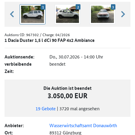
1
2
3
zurück blättern
weiter
Auktions-ID:
967302
/ Charge: 04/2026
1 Dacia Duster 1,5 l dCi 90 FAP 4x2 Ambiance
Auktionsende:
Do., 30.07.2026 - 14:00 Uhr
verbleibende
beendet
Zeit:
Die Auktion ist beendet
3.050,00 EUR
19
Gebote
|
3720
mal angesehen
Anbieter:
Wasserwirtschaftsamt Donauwörth
Ort:
89312 Günzburg