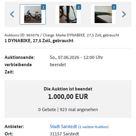
1
2
3
zurück blättern
weiter
Auktions-ID:
963076
/ Charge: Marke DYNABIKE. 27,5 Zoll, gebraucht
1 DYNABIKE, 27,5 Zoll, gebraucht
Auktionsende:
So., 07.06.2026 - 12:00 Uhr
verbleibende
beendet
Zeit:
Die Auktion ist beendet
1.000,00 EUR
0
Gebote
|
923
mal angesehen
Anbieter:
Stadt Sarstedt
(1 weitere Auktion)
Ort:
31157 Sarstedt