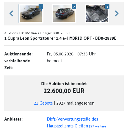
1
2
3
zurück blättern
weiter
Auktions-ID:
961844
/ Charge: BD8-2889E
1 Cupra Leon Sportstourer 1.4 e-HYBRID OPF - BD8-2889E
Auktionsende:
Fr., 05.06.2026 - 07:33 Uhr
verbleibende
beendet
Zeit:
Die Auktion ist beendet
22.600,00 EUR
21
Gebote
|
2927
mal angesehen
Anbieter:
Dkfz-Verwertungsstelle des
Hauptzollamts Gießen
(57 weitere