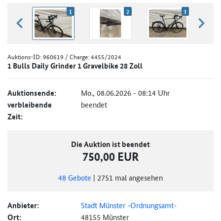
1
2
3
zurück blättern
weiter
Auktions-ID:
960619
/ Charge: 4455/2024
1 Bulls Daily Grinder 1 Gravelbike 28 Zoll
Auktionsende:
Mo., 08.06.2026 - 08:14 Uhr
verbleibende
beendet
Zeit:
Die Auktion ist beendet
750,00 EUR
48
Gebote
|
2751
mal angesehen
Anbieter:
Stadt Münster -Ordnungsamt-
Ort:
48155 Münster