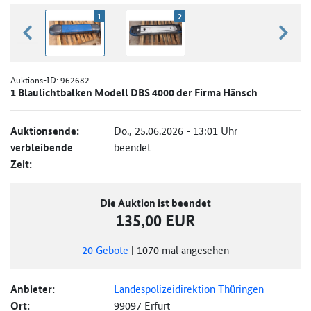
1
2
zurück blättern
weiter
Auktions-ID:
962682
1 Blaulichtbalken Modell DBS 4000 der Firma Hänsch
Auktionsende:
Do., 25.06.2026 - 13:01 Uhr
verbleibende
beendet
Zeit:
Die Auktion ist beendet
135,00 EUR
20
Gebote
|
1070
mal angesehen
Anbieter:
Landespolizeidirektion Thüringen
Ort:
99097 Erfurt