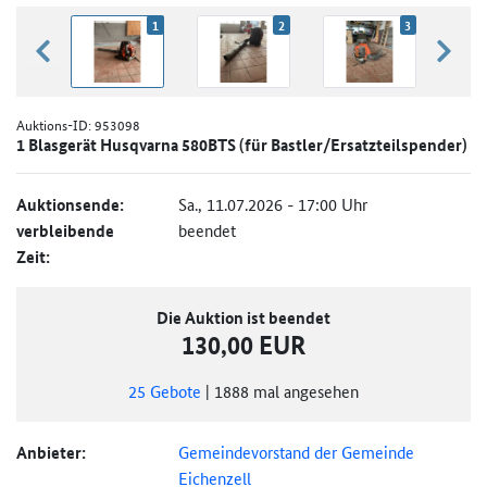
1
2
3
zurück blättern
weiter
Auktions-ID:
953098
1 Blasgerät Husqvarna 580BTS (für Bastler/Ersatzteilspender)
Auktionsende:
Sa., 11.07.2026 - 17:00 Uhr
verbleibende
beendet
Zeit:
Die Auktion ist beendet
130,00 EUR
25
Gebote
|
1888
mal angesehen
Anbieter:
Gemeindevorstand der Gemeinde
Eichenzell