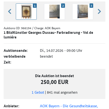
1
2
3
zurück blättern
weiter
Auktions-ID:
966194
/ Charge: AOK Bayern
1 BildKünstler Georges Dussau- Farbradierung - Vol de
lumiére
Auktionsende:
Di., 14.07.2026 - 09:00 Uhr
verbleibende
beendet
Zeit:
Die Auktion ist beendet
250,00 EUR
1
Gebot
|
841
mal angesehen
Anbieter:
AOK Bayern - Die Gesundheitskasse,