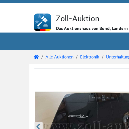
Direkt zum Inhalt
Direkt zu den Auktionsdetails
Direkt zur Gebotseingabe
Zoll-Auktion
Das Auktionshaus von Bund, Länder
Sie sind hier:
Zoll-Auktion
Alle Auktionen
Elektronik
Unterhaltun
Auktionsdetails
Auktionsüberblick