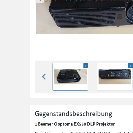
zurück blättern
1
2
zurück blättern
Gegenstandsbeschreibung
1 Beamer Ooptoma EX550 DLP Projektor