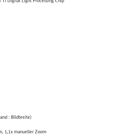
Ti Digital Light Processing Chip
and : Bildbreite)
mm, 1,1x manueller Zoom