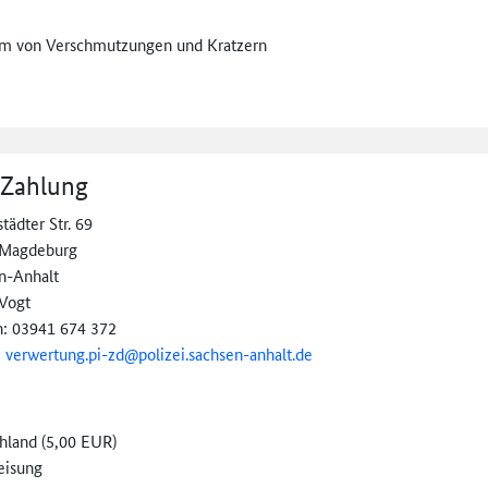
orm von Verschmutzungen und Kratzern
 Zahlung
tädter Str. 69
 Magdeburg
n-Anhalt
 Vogt
n: 03941 674 372
:
verwertung.pi-zd@
polizei.sachsen-
anhalt.de
hland (5,00 EUR)
eisung