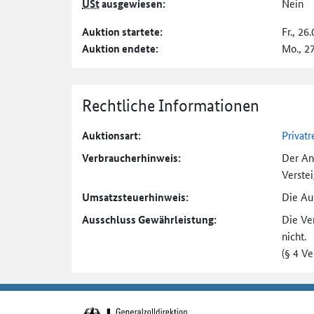
USt
ausgewiesen:
Nein
Auktion startete:
Fr., 26
Auktion endete:
Mo., 2
Rechtliche Informationen
Auktionsart:
Privatr
Verbraucher­hinweis:
Der An
Verste
Umsatzsteuer­hinweis:
Die Auk
Ausschluss Gewährleistung:
Die Ve
nicht.
(§ 4 V