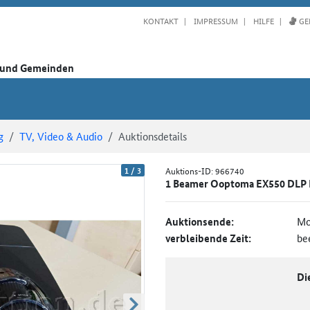
KONTAKT
IMPRESSUM
HILFE
GE
n und Gemeinden
g
TV, Video & Audio
Auktionsdetails
1
/
3
Auktions-ID:
966740
1 Beamer Ooptoma EX550 DLP 
Auktionsende:
Mo
verbleibende Zeit:
be
Di