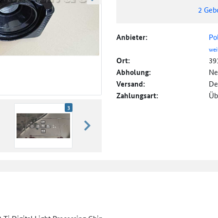
weiter blättern
2
Geb
Anbieter:
Po
wei
Ort:
39
Abholung:
Ne
Versand:
De
Zahlungsart:
Üb
3
weiter blättern