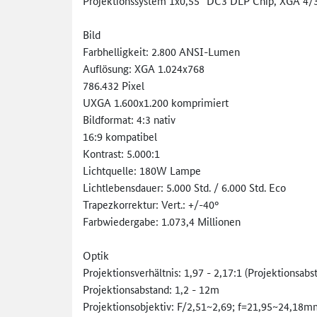
Projektionssystem 1x0,55“ DC3 DLP Chip, XGA 4/3 
Bild
Farbhelligkeit: 2.800 ANSI-Lumen
Auflösung: XGA 1.024x768
786.432 Pixel
UXGA 1.600x1.200 komprimiert
Bildformat: 4:3 nativ
16:9 kompatibel
Kontrast: 5.000:1
Lichtquelle: 180W Lampe
Lichtlebensdauer: 5.000 Std. / 6.000 Std. Eco
Trapezkorrektur: Vert.: +/-40°
Farbwiedergabe: 1.073,4 Millionen
Optik
Projektionsverhältnis: 1,97 - 2,17:1 (Projektionsabst
Projektionsabstand: 1,2 - 12m
Projektionsobjektiv: F/2,51~2,69; f=21,95~24,18