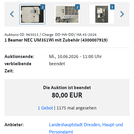
1
2
3
zurück blättern
weiter
Auktions-ID:
963013
/ Charge: DD-HA-DD/ HA 45-2026
1 Beamer NEC UM351Wi mit Zubehör (4300007919)
Auktionsende:
Mi., 10.06.2026 - 11:00 Uhr
verbleibende
beendet
Zeit:
Die Auktion ist beendet
80,00 EUR
1
Gebot
|
1175
mal angesehen
Anbieter:
Landeshauptstadt Dresden, Haupt-und
Personalamt