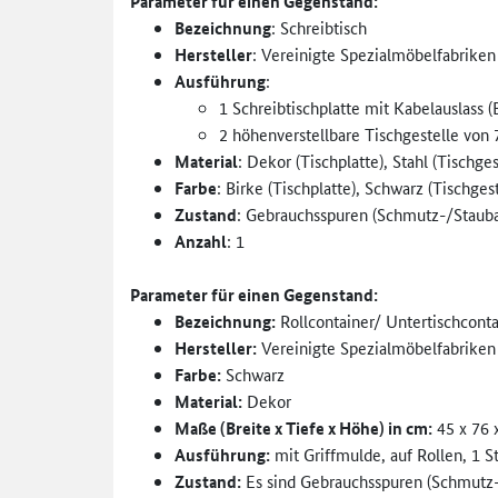
Parameter für einen Gegenstand:
Bezeichnung
: Schreibtisch
Hersteller
: Vereinigte Spezialmöbelfabriken
Ausführung
:
1 Schreibtischplatte mit Kabelauslass (
2 höhenverstellbare Tischgestelle von
Material
: Dekor (Tischplatte), Stahl (Tischges
Farbe
: Birke (Tischplatte), Schwarz (Tischgest
Zustand
: Gebrauchsspuren (Schmutz-/Stauba
Anzahl
: 1
Parameter für einen Gegenstand:
Bezeichnung:
Rollcontainer/ Untertischconta
Hersteller:
Vereinigte Spezialmöbelfabriken
Farbe:
Schwarz
Material:
Dekor
Maße (Breite x Tiefe x Höhe) in cm:
45 x 76 
Ausführung:
mit Griffmulde, auf Rollen, 1 S
Zustand:
Es sind Gebrauchsspuren (Schmutz-