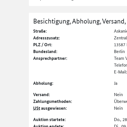
Besichtigung, Abholung, Versand,
Straße:
Askani
Adresszusatz:
Zentra
PLZ / Ort:
13587 
Bundesland:
Berlin
Ansprechpartner:
Team 
Telefo
E-Mail
Abholung:
Ja
Versand:
Nein
Zahlungs­methoden:
Überw
USt
ausgewiesen:
Nein
Auktion startete:
Do., 2
Auktion endete:
Di., 09