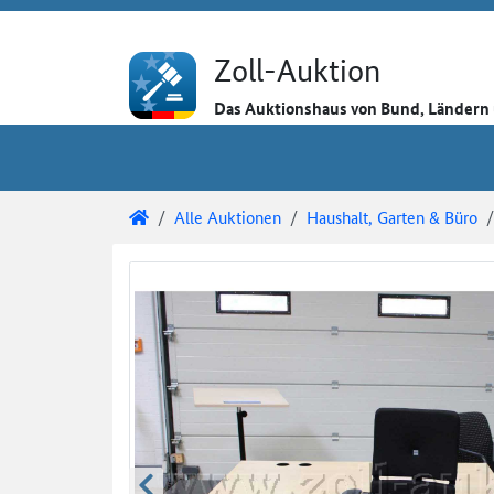
Direkt zum Inhalt
Direkt zu den Auktionsdetails
Direkt zur Gebotseingabe
Zoll-Auktion
Das Auktionshaus von Bund, Länder
Sie sind hier:
Zoll-Auktion
Alle Auktionen
Haushalt, Garten & Büro
Auktionsdetails
Auktionsüberblick