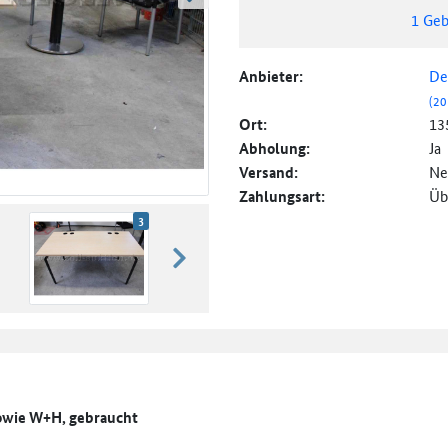
weiter blättern
1
Geb
Anbieter:
De
(20
Ort:
13
Abholung:
Ja
Versand:
Ne
Zahlungsart:
Üb
3
weiter blättern
sowie W+H, gebraucht