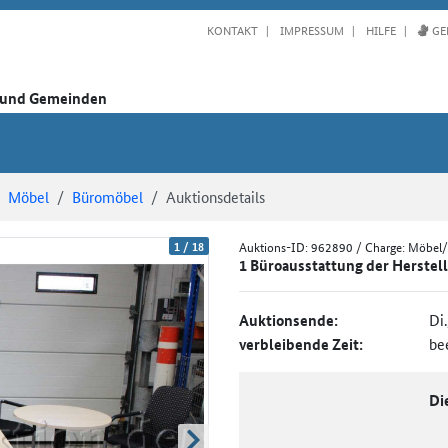
KONTAKT
IMPRESSUM
HILFE
GE
n und Gemeinden
Möbel
Büromöbel
Auktionsdetails
1
/
18
Auktions-ID:
962890
/ Charge: Möbel/
1 Büroausstattung der Herstel
Auktionsende:
Di
verbleibende Zeit:
be
Di