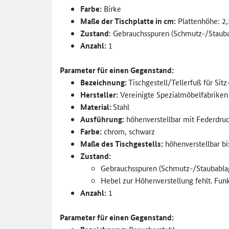
Farbe:
Birke
Maße der Tischplatte in cm:
Plattenhöhe: 2,
Zustand
: Gebrauchsspuren (Schmutz-/Stauba
Anzahl:
1
Parameter für einen Gegenstand:
Bezeichnung:
Tischgestell/Tellerfuß für Sit
Hersteller:
Vereinigte Spezialmöbelfabriken
Material:
Stahl
Ausführung:
höhenverstellbar mit Federdru
Farbe:
chrom, schwarz
Maße des Tischgestells:
höhenverstellbar b
Zustand:
Gebrauchsspuren (Schmutz-/Staubablag
Hebel zur Höhenverstellung fehlt. Funk
Anzahl:
1
Parameter für einen Gegenstand: