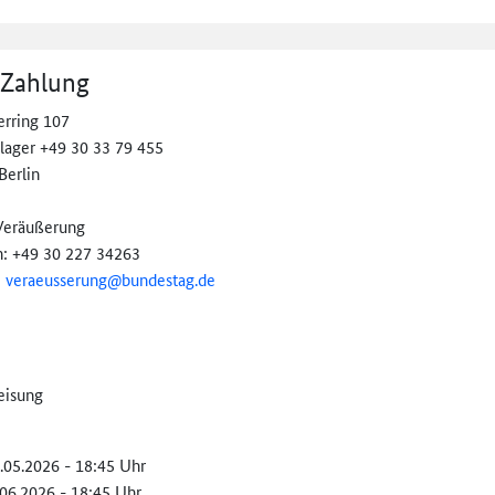
 Zahlung
erring 107
llager +49 30 33 79 455
Berlin
Veräußerung
n: +49 30 227 34263
:
veraeusserung@
bundestag.de
eisung
8.05.2026 - 18:45 Uhr
.06.2026 - 18:45 Uhr