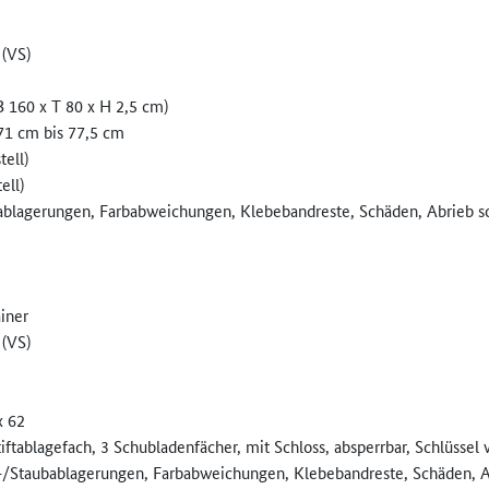
 (VS)
B 160 x T 80 x H 2,5 cm)
 71 cm bis 77,5 cm
tell)
ell)
blagerungen, Farbabweichungen, Klebebandreste, Schäden, Abrieb so
iner
 (VS)
x 62
tiftablagefach, 3 Schubladenfächer, mit Schloss, absperrbar, Schlüssel
/Staubablagerungen, Farbabweichungen, Klebebandreste, Schäden, Ab