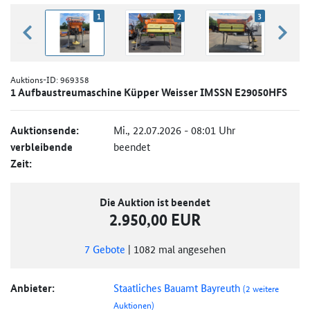
1
2
3
zurück blättern
weiter
Auktions-ID:
969358
1 Aufbaustreumaschine Küpper Weisser IMSSN E29050HFS
Auktionsende:
Mi., 22.07.2026 - 08:01 Uhr
verbleibende
beendet
Zeit:
Die Auktion ist beendet
2.950,00 EUR
7
Gebote
|
1082
mal angesehen
Anbieter:
Staatliches Bauamt Bayreuth
(2 weitere
Auktionen)