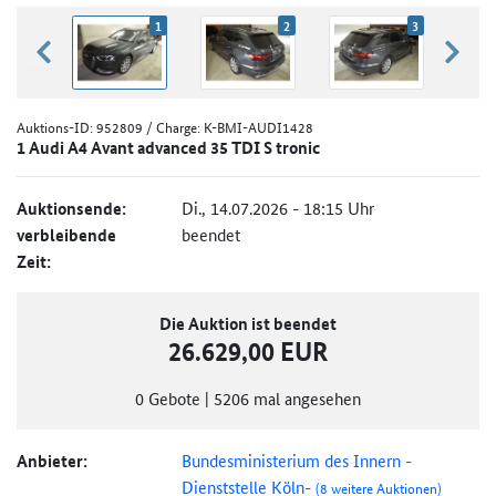
1
2
3
zurück blättern
weiter
Auktions-ID:
952809
/ Charge: K-BMI-AUDI1428
1 Audi A4 Avant advanced 35 TDI S tronic
Auktionsende:
Di., 14.07.2026 - 18:15 Uhr
verbleibende
beendet
Zeit:
Die Auktion ist beendet
26.629,00 EUR
0
Gebote
|
5206
mal angesehen
Anbieter:
Bundesministerium des Innern -
Dienststelle Köln-
(8 weitere Auktionen)