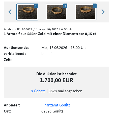
1
2
3
zurück blättern
weiter
Auktions-ID:
956627
/ Charge: 16/2025 FA Görlitz
1 Armreif aus 585er Gold mit einer Diamantrose 0,15 ct
Auktionsende:
Mo., 15.06.2026 - 18:00 Uhr
verbleibende
beendet
Zeit:
Die Auktion ist beendet
1.700,00 EUR
8
Gebote
|
3528
mal angesehen
Anbieter:
Finanzamt Görlitz
Ort:
02826 Görlitz