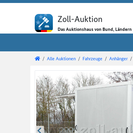
Direkt zum Inhalt
Direkt zu den Auktionsdetails
Direkt zur Gebotseingabe
Zoll-Auktion
Das Auktionshaus von Bund, Länder
Sie sind hier:
Zoll-Auktion
Alle Auktionen
Fahrzeuge
Anhänger
Auktionsdetails
Auktionsüberblick