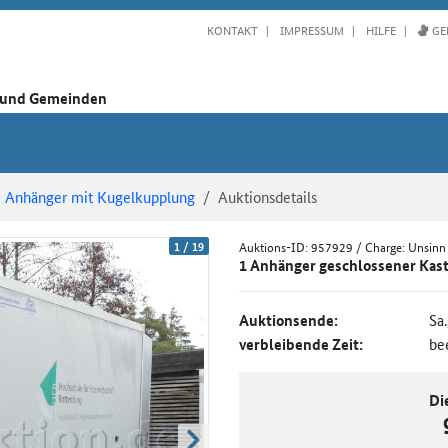
KONTAKT
IMPRESSUM
HILFE
GE
n und Gemeinden
Anhänger mit Kugelkupplung
Auktionsdetails
1
/
19
Auktions-ID:
957929
/ Charge: Unsinn
1 Anhänger geschlossener Kas
Auktionsende:
Sa
verbleibende Zeit:
be
Di