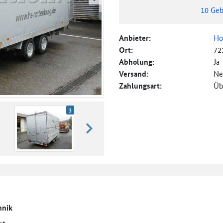
weiter blättern
10
Geb
Anbieter:
Ho
Ort:
72
Abholung:
Ja
Versand:
Ne
Zahlungsart:
Üb
3
weiter blättern
hnik