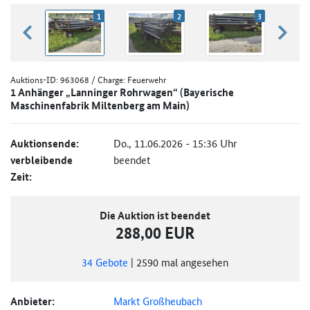
1
2
3
zurück blättern
weiter
Auktions-ID:
963068
/ Charge: Feuerwehr
1 Anhänger „Lanninger Rohrwagen“ (Bayerische
Maschinenfabrik Miltenberg am Main)
Auktionsende:
Do., 11.06.2026 - 15:36 Uhr
verbleibende
beendet
Zeit:
Die Auktion ist beendet
288,00 EUR
34
Gebote
|
2590
mal angesehen
Anbieter:
Markt Großheubach