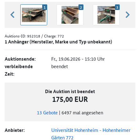
1
2
3
zurück blättern
weiter
Auktions-ID:
952318
/ Charge: 772
1 Anhänger (Hersteller, Marke und Typ unbekannt)
Auktionsende:
Fr., 19.06.2026 - 15:10 Uhr
verbleibende
beendet
Zeit:
Die Auktion ist beendet
175,00 EUR
13
Gebote
|
6497
mal angesehen
Anbieter:
Universität Hohenheim - Hohenheimer
Gärten 772