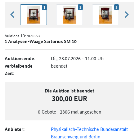
1
2
3
zurück blättern
weiter
Auktions-ID:
969653
1 Analysen-Waage Sartorius SM 10
Auktionsende:
Di., 28.07.2026 - 11:00 Uhr
verbleibende
beendet
Zeit:
Die Auktion ist beendet
300,00 EUR
0
Gebote
|
2806
mal angesehen
Anbieter:
Physikalisch-Technische Bundesanstalt
Braunschweig und Berlin