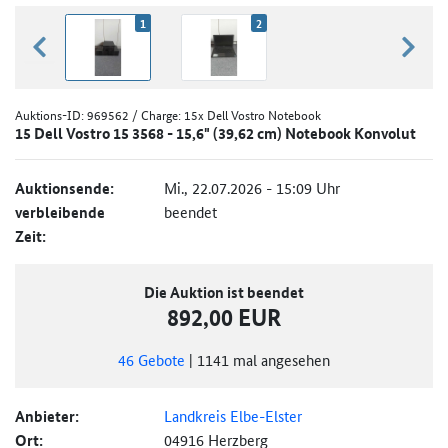
1
2
zurück blättern
weiter
Auktions-ID:
969562
/ Charge: 15x Dell Vostro Notebook
15 Dell Vostro 15 3568 - 15,6" (39,62 cm) Notebook Konvolut
Auktionsende:
Mi., 22.07.2026 - 15:09 Uhr
verbleibende
beendet
Zeit:
Die Auktion ist beendet
892,00 EUR
46
Gebote
|
1141
mal angesehen
Anbieter:
Landkreis Elbe-Elster
Ort:
04916 Herzberg