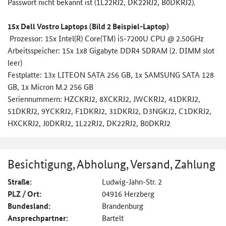
Passwort nicht bekannt ist (1L22RJ2, DK22RJ2, B0DKRJ2).
15x Dell Vostro Laptops (Bild 2 Beispiel-Laptop)
Prozessor: 15x Intel(R) Core(TM) i5-7200U CPU @ 2.50GHz
Arbeitsspeicher: 15x 1x8 Gigabyte DDR4 SDRAM (2. DIMM slot
leer)
Festplatte: 13x LITEON SATA 256 GB, 1x SAMSUNG SATA 128
GB, 1x Micron M.2 256 GB
Seriennummern: HZCKRJ2, 8XCKRJ2, JWCKRJ2, 41DKRJ2,
51DKRJ2, 9YCKRJ2, F1DKRJ2, 31DKRJ2, D3NGKJ2, C1DKRJ2,
HXCKRJ2, J0DKRJ2, 1L22RJ2, DK22RJ2, B0DKRJ2
Besichtigung, Abholung, Versand, Zahlung
Straße:
Ludwig-Jahn-Str. 2
PLZ / Ort:
04916 Herzberg
Bundesland:
Brandenburg
Ansprechpartner:
Bartelt