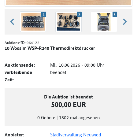
1
2
3
zurück blättern
weiter
Auktions-ID:
964122
10 Woosim WSP-R240 Thermodirektdrucker
Auktionsende:
Mi., 10.06.2026 - 09:00 Uhr
verbleibende
beendet
Zeit:
Die Auktion ist beendet
500,00 EUR
0
Gebote
|
1802
mal angesehen
Anbieter:
Stadtverwaltung Neuwied