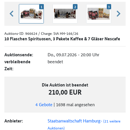
1
2
3
zurück blättern
weiter
Auktions-ID:
966624
/ Charge: StA HH-166/26
10 Flaschen Spirituosen, 3 Pakete Kaffee & 7 Gläser Nescafe
Auktionsende:
Do., 09.07.2026 - 20:00 Uhr
verbleibende
beendet
Zeit:
Die Auktion ist beendet
210,00 EUR
4
Gebote
|
1698
mal angesehen
Anbieter:
Staatsanwaltschaft Hamburg-
(21 weitere
Auktionen)