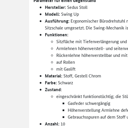
Parameter für einen Gegenstand
Hersteller:
Sedus Stoll
Modell:
Swing Up
Ausführung:
Ergonomischer Bürodrehstuhl mit
Sitzschale umgesetzt. Die Swing-Mechanik is
Funktionen:
Sitzfläche mit Tiefenverlängerung und
Armlehnen höhenverstell- und seitenve
Rückenlehne höhenverstellbar und mit
auf Rollen
mit Gaslift
Material:
Stoff, Gestell Chrom
Farbe:
Schwarz
Zustand
:
eingeschränkt funktionstüchtig; die S
Gasfeder schwergängig
Höhenverstellung Armlehne defek
Gebrauchsspuren auf dem Stoff un
Anzahl:
10