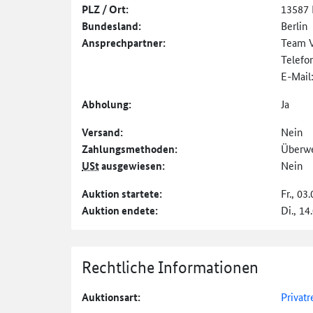
PLZ / Ort:
13587 
Bundesland:
Berlin
Ansprechpartner:
Team 
Telefo
E-Mail
Abholung:
Ja
Versand:
Nein
Zahlungs­methoden:
Überw
USt
ausgewiesen:
Nein
Auktion startete:
Fr., 03
Auktion endete:
Di., 14
Rechtliche Informationen
Auktionsart:
Privatr