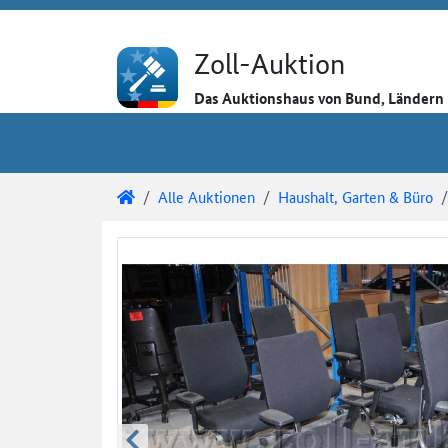
Direkt zum Inhalt
Direkt zu den Auktionsdetails
Direkt zur Gebotseingabe
Zoll-Auktion
Das Auktionshaus von Bund, Länder
Sie sind hier:
Zoll-Auktion
Alle Auktionen
Haushalt, Garten & Büro
Auktionsdetails
Auktionsüberblick