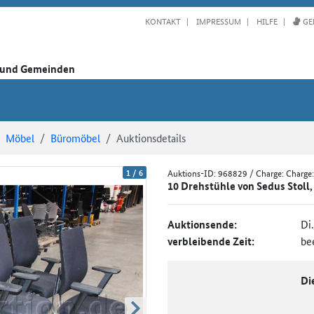
KONTAKT
IMPRESSUM
HILFE
GE
n und Gemeinden
Möbel
Büromöbel
Auktionsdetails
1
/
6
Auktions-ID:
968829
/ Charge: Charge
10 Drehstühle von Sedus Stoll
Auktionsende:
Di
verbleibende Zeit:
be
Di