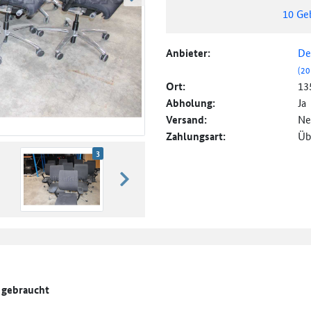
weiter blättern
10
Ge
Anbieter:
De
(20
Ort:
13
Abholung:
Ja
Versand:
Ne
Zahlungsart:
Üb
3
weiter blättern
, gebraucht