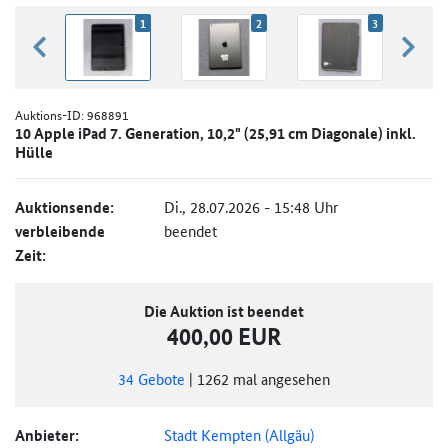
1
2
3
zurück blättern
weiter
Auktions-ID:
968891
10 Apple iPad 7. Generation, 10,2" (25,91 cm Diagonale) inkl.
Hülle
Auktionsende:
Di., 28.07.2026 - 15:48 Uhr
verbleibende
beendet
Zeit:
Die Auktion ist beendet
400,00 EUR
34
Gebote
|
1262
mal angesehen
Anbieter:
Stadt Kempten (Allgäu)